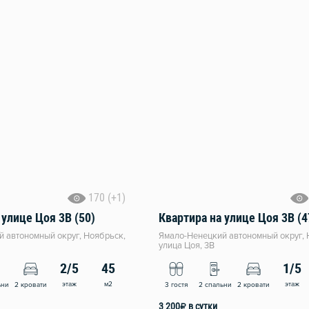
170 (+1)
 улице Цоя 3В (50)
Квартира на улице Цоя 3В (4
 автономный округ, Ноябрьск,
Ямало-Ненецкий автономный округ, 
улица Цоя, 3В
2/5
45
1/5
этаж
м2
этаж
ьни
2 кровати
3 гостя
2 спальни
2 кровати
3 200
₽
в сутки