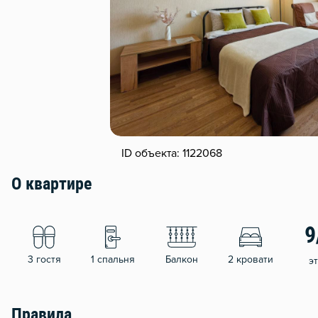
ID объекта: 1122068
О квартире
9
3 гостя
1 спальня
Балкон
2 кровати
э
Правила