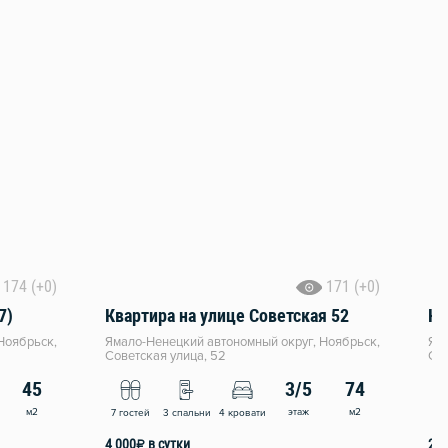
174 (+0)
171 (+0)
7)
Квартира на улице Советская 52
Кв
Ноябрьск,
Ямало-Ненецкий автономный округ, Ноябрьск,
Яма
Советская улица, 52
Сов
45
3/5
74
м2
этаж
м2
7 гостей
3 спальни
4 кровати
3 
4 000
₽
в сутки
2 3