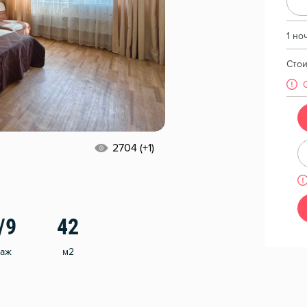
1 но
Сто
2704 (+1)
/9
42
таж
м2