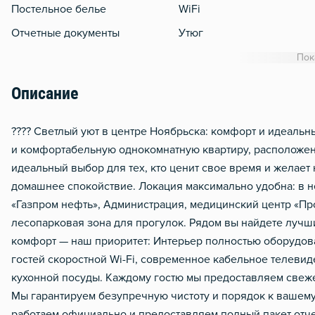
Постельное белье
WiFi
Отчетные документы
Утюг
Гладильная доска
Пок
Сушилка для белья
Описание
Отопление
Балкон
???? Светлый уют в центре Ноябрьска: комфорт и идеальн
и комфортабельную однокомнатную квартиру, расположенн
Стол, рабочее место
идеальный выбор для тех, кто ценит свое время и желает 
Домофон
домашнее спокойствие. Локация максимально удобна: в 
Чистящие средства
«Газпром нефть», Администрация, медицинский центр «П
лесопарковая зона для прогулок. Рядом вы найдете лучши
Металлическая дверь
комфорт — наш приоритет: Интерьер полностью оборудов
гостей скоростной Wi-Fi, современное кабельное телевид
кухонной посуды. Каждому гостю мы предоставляем свеже
Мы гарантируем безупречную чистоту и порядок к вашему 
работаем официально и предоставляем полный пакет отче