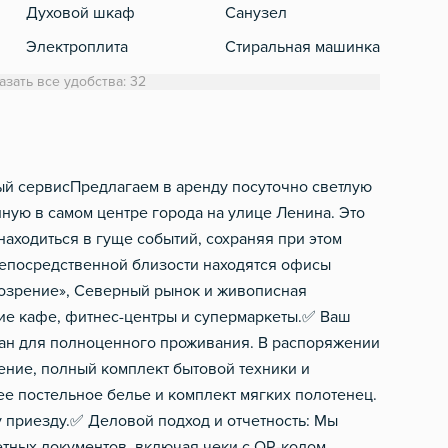
Духовой шкаф
Санузел
Кабе
Электроплита
Стиральная машинка
Холодильник
Полотенца
азать все удобства: 32
Обеденный стол
Туалетная бумага
Микроволновка
Фен
Электрический чайник
Шампунь, мыло
ый сервис ​Предлагаем в аренду посуточно светлую
ую в самом центре города на улице Ленина. Это
Посуда
находиться в гуще событий, сохраняя при этом
Столовые приборы
непосредственной близости находятся офисы
розрение», Северный рынок и живописная
е кафе, фитнес-центры и супермаркеты. ​✅ Ваш
ан для полноценного проживания. В распоряжении
ение, полный комплект бытовой техники и
е постельное белье и комплект мягких полотенец.
приезду. ​✅ Деловой подход и отчетность: Мы
тных документов, включая чеки с QR-кодом.