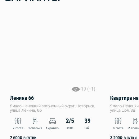
10 (+1)
Ленина 66
Квартира на
Ямало-Ненецкий автономный округ, Ноябрьск,
Ямало-Ненецкий
улица Ленина, 66
улица Цоя, 3В
2/5
39
этаж
м2
2 гостя
1 спальня
1 кровать
4 гостя
2 спал
2 600
₽
в сутки
3 200
₽
в сутки