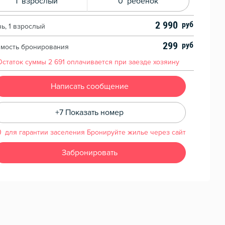
1
взрослый
0
ребенок
2 990
чь, 1 взрослый
299
имость бронирования
Остаток суммы
2 691
оплачивается при заезде хозяину
Написать сообщение
+7 Показать номер
для гарантии заселения Бронируйте жилье через сайт
Забронировать